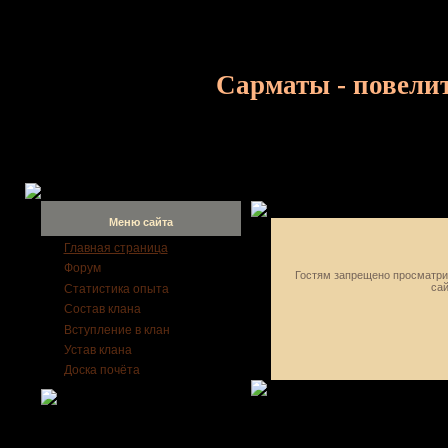
Сарматы - повели
Меню сайта
Главная страница
Форум
Гостям запрещено просматрив
сай
Статистика опыта
Состав клана
Вступление в клан
Устав клана
Доска почёта