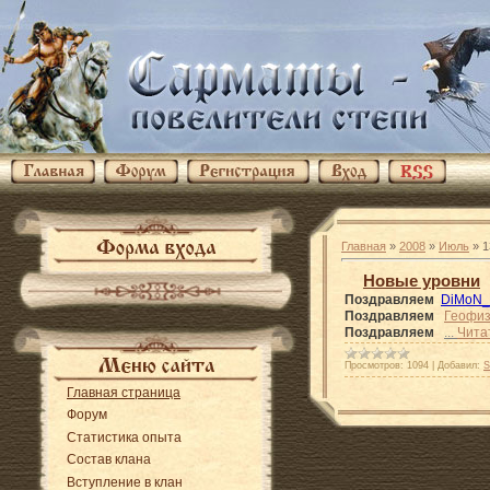
Главная
»
2008
»
Июль
»
1
Новые уровни
Поздравляем
DiMoN
Поздравляем
Геофиз
Поздравляем
...
Чита
Просмотров:
1094
|
Добавил:
S
Главная страница
Форум
Статистика опыта
Состав клана
Вступление в клан