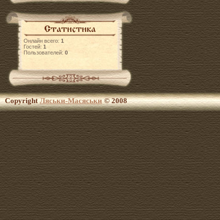
Онлайн всего:
1
Гостей:
1
Пользователей:
0
Copyright
Ляськи-Масяськи
© 2008